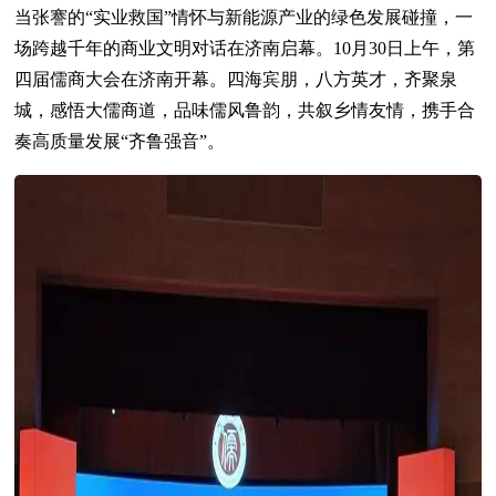
当张謇的“实业救国”情怀与新能源产业的绿色发展碰撞，一
场跨越千年的商业文明对话在济南启幕。10月30日上午，第
四届儒商大会在济南开幕。四海宾朋，八方英才，齐聚泉
城，感悟大儒商道，品味儒风鲁韵，共叙乡情友情，携手合
奏高质量发展“齐鲁强音”。