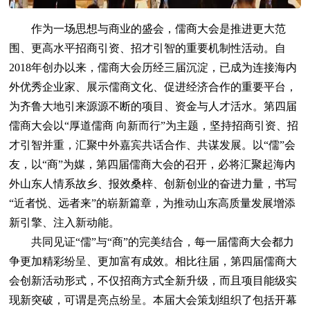
作为一场思想与商业的盛会，儒商大会是推进更大范
围、更高水平招商引资、招才引智的重要机制性活动。自
2018年创办以来，儒商大会历经三届沉淀，已成为连接海内
外优秀企业家、展示儒商文化、促进经济合作的重要平台，
为齐鲁大地引来源源不断的项目、资金与人才活水。第四届
儒商大会以“厚道儒商 向新而行”为主题，坚持招商引资、招
才引智并重，汇聚中外嘉宾共话合作、共谋发展。以“儒”会
友，以“商”为媒，第四届儒商大会的召开，必将汇聚起海内
外山东人情系故乡、报效桑梓、创新创业的奋进力量，书写
“近者悦、远者来”的崭新篇章，为推动山东高质量发展增添
新引擎、注入新动能。
共同见证“儒”与“商”的完美结合，每一届儒商大会都力
争更加精彩纷呈、更加富有成效。相比往届，第四届儒商大
会创新活动形式，不仅招商方式全新升级，而且项目能级实
现新突破，可谓是亮点纷呈。本届大会策划组织了包括开幕