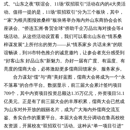
式、“山东之夜”联谊会、11场“双招双引”活动在内的4大类活
动。值得一提的是，11场“双招双引”分为三个板块，其中，
“‘家’为根共图报效桑梓”板块将举办海内外山东商协会会长
座谈会、“侨连五洲·鲁贸全球”侨助千企万品出海对接会等4
场活动。从这些活动设置看，我们可以看出山东在“情系桑
梓谋发展”上所付出的努力——从“情系家乡 共话未来”的联
谊畅谈，到16市特色推介的诚意邀约，让参会者充分感受到
“好客山东 好品山东”新魅力。办好一届有广度、有温度、有
亮度的儒商大会，必将激励更多儒商回馈家乡、服务家乡。
合力谋划“儒”与“商”美好蓝图，儒商大会将成为一个“永
不落幕”的合作平台。数据显示，前三届大会累计签约项目
709个，其中内资项目投资总额达1.35万亿元，外资项目51.1
亿美元。正是有了前三届大会的丰厚积累，儒商大会已然成
为山东对外开放的靓丽名片，成为广大海内外儒商交流互
鉴、务实合作的重要平台。本届大会将充分调动在鲁高校校
友资源，开展校友“双招双引”活动。这种从“单一项目引进”