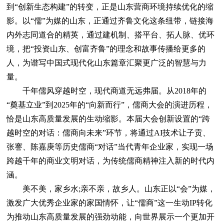
到“创新生态构建”的转变，正是山东营商环境持续优化的缩
影。以“儒”为媒的山东，正通过齐鲁文化这条纽带，链接海
内外志同道合的精英，通过建机制、搭平台、拓人脉、优环
境，把“投资山东、创富齐鲁”的理念和故事传播给更多的
人，为谱写中国式现代化山东篇章汇聚更广泛的智慧与力
量。
千年儒风穿越时空，现代商道无远弗届。从2018年的
“奠基立业”到2025年的“向新而行”，儒商大会的演进历程，
恰是山东高质量发展的生动缩影。本届大会创新设置的“跨
越时空的对话：儒商向未来”环节，将通过AI技术让子贡、
张謇、陈嘉庚等历史儒商“对话”当代青年企业家，实现一场
跨越千年的商业文明对话，为传统儒商精神注入新的时代内
涵。
美不美，家乡水;亲不亲，故乡人。山东正以“会”为媒，
激发广大优秀企业家的家国情怀，让“儒商”这一生动IP转化
为推动山东高质量发展的强劲动能，向世界展示一个更加开