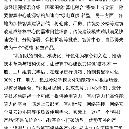
总经理郭振君介绍，国家围绕“算电融合”密集出台政策，需
要智算中心能源结构加速向“绿电直供”转型；另一方面，各
地为加快智算建设步伐，将仓储、厂房、传统办公楼等建筑
改造成智算中心的需求日益增多，传统建设模式难以满足快
速交付、分期部署、弹性扩容等挑战。智算中心，自己得先
成为一个“硬核”科技产品。
“我们以预制化、模块化、绿色化为核心切入点，推动
技术革新与结构优化，让智算中心建设变得像‘搭积木’一
般。工厂组装完毕后，在现场进行拼箱，预制装配率可达
90%；IT、电力、集成冷站等模块化功能箱体可根据场景、
规模灵活组合。”郭振君提到，以东营算力中心为例，云计
算技术构建起一个可统一提供通用算力、智能算力和高性能
算力的平台，满足上云部署、智能计算、网络连接、网络安
全及云边协同等多场景使用需求。实际上，这样一个“科技
产品”还是传统企业与数字企业打破边界、优势互补的产
物：浪潮与山东节能环保装备产业链“链主”山东天瑞重工组